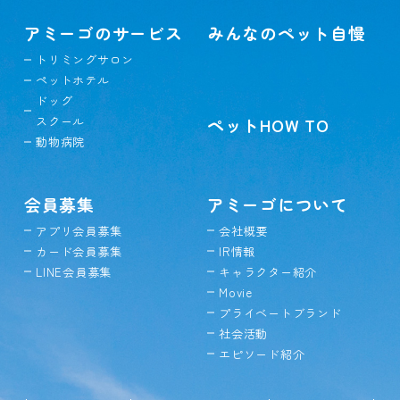
アミーゴのサービス
みんなのペット自慢
トリミングサロン
ペットホテル
ドッグ
スクール
ペットHOW TO
動物病院
会員募集
アミーゴについて
アプリ会員募集
会社概要
カード会員募集
IR情報
LINE会員募集
キャラクター紹介
Movie
プライベートブランド
社会活動
エピソード紹介