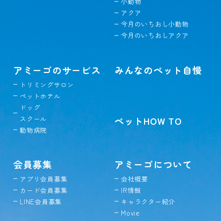
小動物
アクア
今月のいちおし小動物
今月のいちおしアクア
アミーゴのサービス
みんなのペット自慢
トリミングサロン
ペットホテル
ドッグ
スクール
ペットHOW TO
動物病院
会員募集
アミーゴについて
アプリ会員募集
会社概要
カード会員募集
IR情報
LINE会員募集
キャラクター紹介
Movie