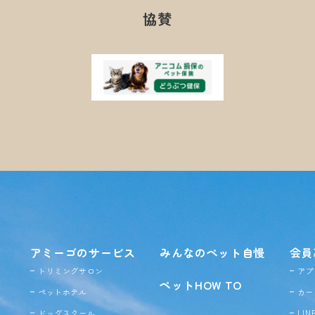
協賛
アミーゴのサービス
みんなのペット自慢
会員
トリミングサロン
アプ
ペットHOW TO
ペットホテル
カー
ドッグ
スクール
LI