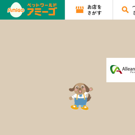
お店を
さがす