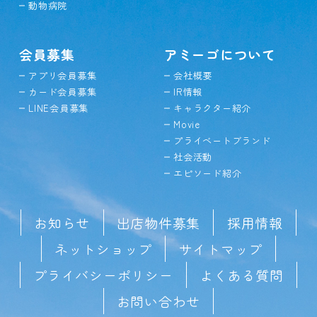
動物病院
会員募集
アミーゴについて
アプリ会員募集
会社概要
カード会員募集
IR情報
LINE会員募集
キャラクター紹介
Movie
プライベートブランド
社会活動
エピソード紹介
お知らせ
出店物件募集
採用情報
ネットショップ
サイトマップ
プライバシーポリシー
よくある質問
お問い合わせ