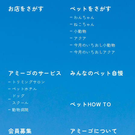
お店をさがす
ペットをさがす
わんちゃん
ねこちゃん
小動物
アクア
今月のいちおし小動物
今月のいちおしアクア
アミーゴのサービス
みんなのペット自慢
トリミングサロン
ペットホテル
ドッグ
スクール
ペットHOW TO
動物病院
会員募集
アミーゴについて