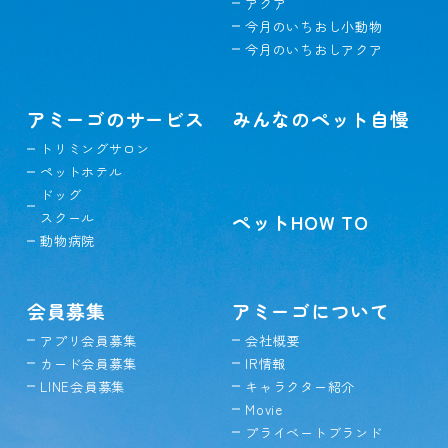
アクア
今月のいちおし小動物
今月のいちおしアクア
アミーゴのサービス
みんなのペット自慢
トリミングサロン
ペットホテル
ドッグ
スクール
ペットHOW TO
動物病院
会員募集
アミーゴについて
アプリ会員募集
会社概要
カード会員募集
IR情報
LINE会員募集
キャラクター紹介
Movie
プライベートブランド