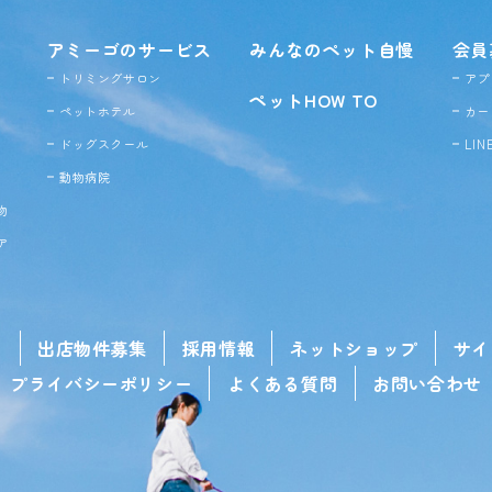
アミーゴのサービス
みんなのペット自慢
会員
トリミングサロン
アプ
ペットHOW TO
ペットホテル
カー
ドッグ
スクール
LI
動物病院
物
ア
せ
出店物件募集
採用情報
ネットショップ
サイ
プライバシーポリシー
よくある質問
お問い合わせ