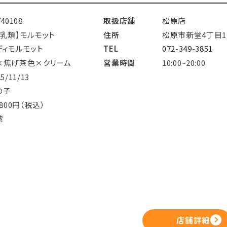
740108
取扱店舗
松原店
哺乳類】モルモット
住所
松原市新堂4丁目11
ディモルモット
TEL
072-349-3851
×焦げ茶色×クリーム
営業時間
10:00~20:00
25/11/13
の子
,800円（税込）
湾
店舗詳細