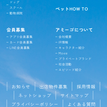
ドッグ
スクール
ペットHOW TO
動物病院
会員募集
アミーゴについて
アプリ会員募集
会社概要
カード会員募集
IR情報
LINE会員募集
キャラクター紹介
Movie
プライベートブランド
社会活動
エピソード紹介
お知らせ
出店物件募集
採用情報
ネットショップ
サイトマップ
プライバシーポリシー
よくある質問