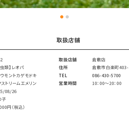
取扱店舗
42
取扱店舗
倉敷店
爬虫類】レオパ
住所
倉敷市白楽町403-
ョウモントカゲモドキ
TEL
086-430-5700
クストリームエメリン
営業時間
10：00～20：00
25/08/26
の子
,000円（税込）