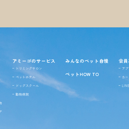
アミーゴのサービス
みんなのペット自慢
会員
トリミングサロン
アプ
ペットHOW TO
ペットホテル
カー
ドッグ
スクール
LI
動物病院
物
ア