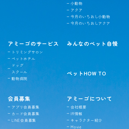
小動物
アクア
今月のいちおし小動物
今月のいちおしアクア
アミーゴのサービス
みんなのペット自慢
トリミングサロン
ペットホテル
ドッグ
スクール
ペットHOW TO
動物病院
会員募集
アミーゴについて
アプリ会員募集
会社概要
カード会員募集
IR情報
LINE会員募集
キャラクター紹介
Movie