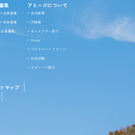
募集
アミーゴについて
リ会員募集
会社概要
ド会員募集
IR情報
NE会員募集
キャラクター紹介
Movie
プライベートブランド
社会活動
エピソード紹介
トマップ