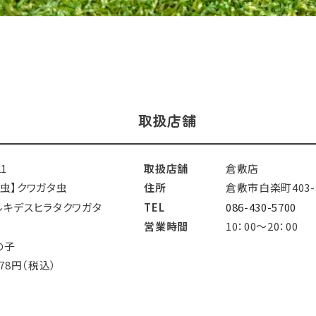
取扱店舗
21
取扱店舗
倉敷店
昆虫】クワガタ虫
住所
倉敷市白楽町403-
ルキデスヒラタクワガタ
TEL
086-430-5700
営業時間
10：00～20：00
の子
378円（税込）