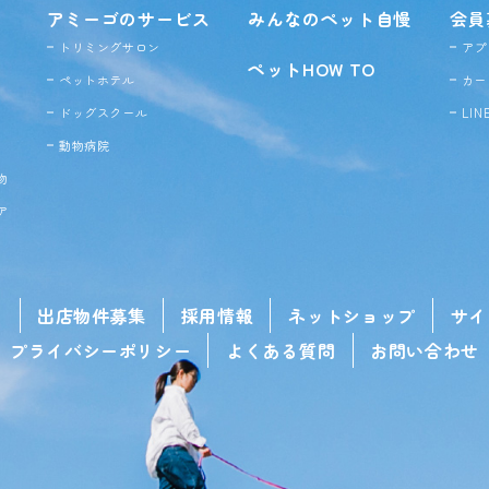
アミーゴのサービス
みんなのペット自慢
会員
トリミングサロン
アプ
ペットHOW TO
ペットホテル
カー
ドッグ
スクール
LI
動物病院
物
ア
せ
出店物件募集
採用情報
ネットショップ
サイ
プライバシーポリシー
よくある質問
お問い合わせ