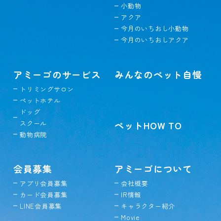
小動物
アクア
今月のいちおし小動物
今月のいちおしアクア
アミーゴのサービス
みんなのペット自慢
トリミングサロン
ペットホテル
ドッグ
スクール
ペットHOW TO
動物病院
会員募集
アミーゴについて
アプリ会員募集
会社概要
カード会員募集
IR情報
LINE会員募集
キャラクター紹介
Movie