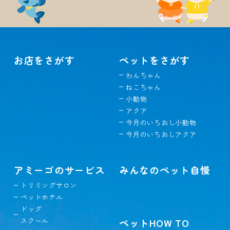
お店をさがす
ペットをさがす
わんちゃん
ねこちゃん
小動物
アクア
今月のいちおし小動物
今月のいちおしアクア
アミーゴのサービス
みんなのペット自慢
トリミングサロン
ペットホテル
ドッグ
スクール
ペットHOW TO