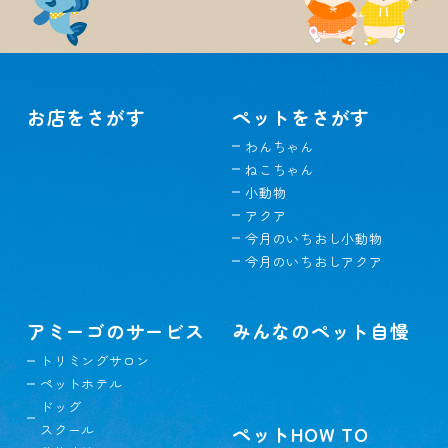
お店をさがす
ペットをさがす
わんちゃん
ねこちゃん
小動物
アクア
今月のいちおし小動物
今月のいちおしアクア
アミーゴのサービス
みんなのペット自慢
トリミングサロン
ペットホテル
ドッグ
スクール
ペットHOW TO