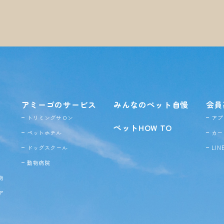
アミーゴのサービス
みんなのペット自慢
会員
トリミングサロン
アプ
ペットHOW TO
ペットホテル
カー
ドッグ
スクール
LI
動物病院
物
ア