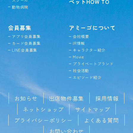
スクール
ペットHOW TO
動物病院
会員募集
アミーゴについて
アプリ会員募集
会社概要
カード会員募集
IR情報
LINE会員募集
キャラクター紹介
Movie
プライベートブランド
社会活動
エピソード紹介
お知らせ
出店物件募集
採用情報
ネットショップ
サイトマップ
プライバシーポリシー
よくある質問
お問い合わせ