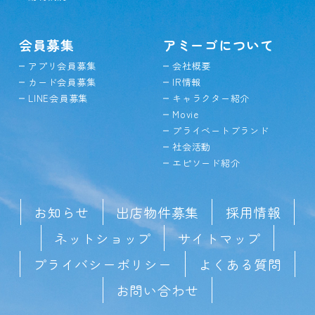
会員募集
アミーゴについて
アプリ会員募集
会社概要
カード会員募集
IR情報
LINE会員募集
キャラクター紹介
Movie
プライベートブランド
社会活動
エピソード紹介
お知らせ
出店物件募集
採用情報
ネットショップ
サイトマップ
プライバシーポリシー
よくある質問
お問い合わせ