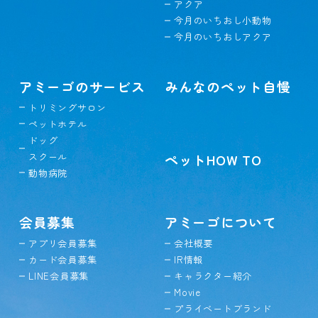
アクア
今月のいちおし小動物
今月のいちおしアクア
アミーゴのサービス
みんなのペット自慢
トリミングサロン
ペットホテル
ドッグ
スクール
ペットHOW TO
動物病院
会員募集
アミーゴについて
アプリ会員募集
会社概要
カード会員募集
IR情報
LINE会員募集
キャラクター紹介
Movie
プライベートブランド