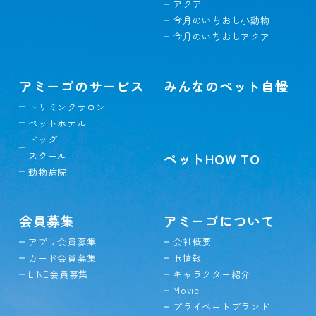
アクア
今月のいちおし小動物
今月のいちおしアクア
アミーゴのサービス
みんなのペット自慢
トリミングサロン
ペットホテル
ドッグ
スクール
ペットHOW TO
動物病院
会員募集
アミーゴについて
アプリ会員募集
会社概要
カード会員募集
IR情報
LINE会員募集
キャラクター紹介
Movie
プライベートブランド