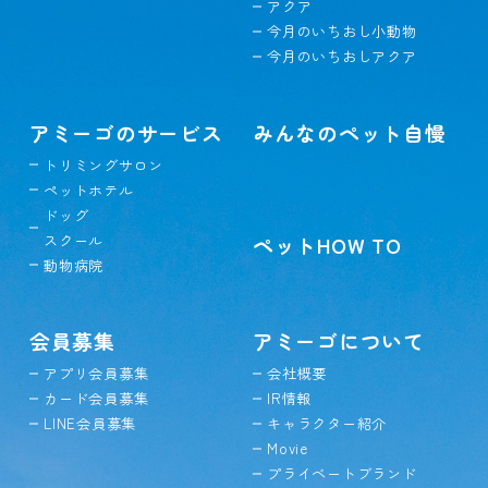
アクア
今月のいちおし小動物
今月のいちおしアクア
アミーゴのサービス
みんなのペット自慢
トリミングサロン
ペットホテル
ドッグ
スクール
ペットHOW TO
動物病院
会員募集
アミーゴについて
アプリ会員募集
会社概要
カード会員募集
IR情報
LINE会員募集
キャラクター紹介
Movie
プライベートブランド