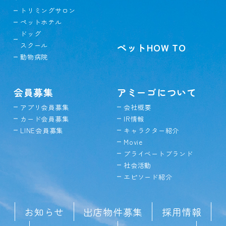
トリミングサロン
ペットホテル
ドッグ
スクール
ペットHOW TO
動物病院
会員募集
アミーゴについて
アプリ会員募集
会社概要
カード会員募集
IR情報
LINE会員募集
キャラクター紹介
Movie
プライベートブランド
社会活動
エピソード紹介
お知らせ
出店物件募集
採用情報