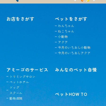
お店をさがす
ペットをさがす
わんちゃん
ねこちゃん
小動物
アクア
今月のいちおし小動物
今月のいちおしアクア
アミーゴのサービス
みんなのペット自慢
トリミングサロン
ペットホテル
ドッグ
スクール
ペットHOW TO
動物病院