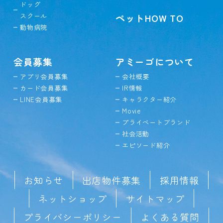
ドッグ
スクール
ペットHOW TO
動物病院
会員募集
アミーゴについて
アプリ会員募集
会社概要
カード会員募集
IR情報
LINE会員募集
キャラクター紹介
Movie
プライベートブランド
社会活動
エピソード紹介
お知らせ
出店物件募集
採用情報
ネットショップ
サイトマップ
プライバシーポリシー
よくある質問