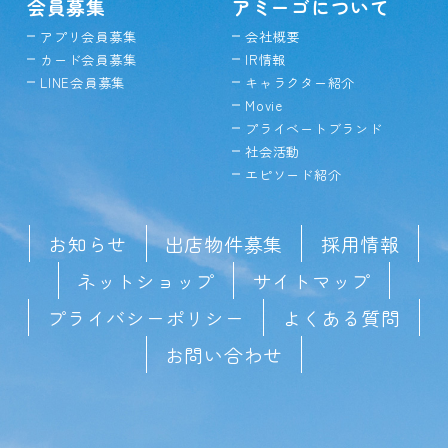
会員募集
アミーゴについて
アプリ会員募集
会社概要
カード会員募集
IR情報
LINE会員募集
キャラクター紹介
Movie
プライベートブランド
社会活動
エピソード紹介
お知らせ
出店物件募集
採用情報
ネットショップ
サイトマップ
プライバシーポリシー
よくある質問
お問い合わせ