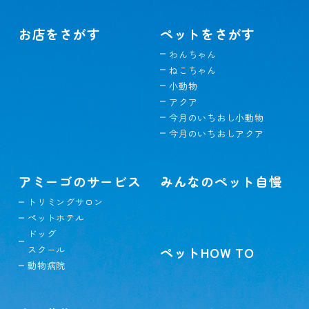
お店をさがす
ペットをさがす
わんちゃん
ねこちゃん
小動物
アクア
今月のいちおし小動物
今月のいちおしアクア
アミーゴのサービス
みんなのペット自慢
トリミングサロン
ペットホテル
ドッグ
スクール
ペットHOW TO
動物病院