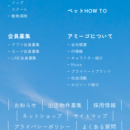
ドッグ
スクール
ペットHOW TO
動物病院
会員募集
アミーゴについて
アプリ会員募集
会社概要
カード会員募集
IR情報
LINE会員募集
キャラクター紹介
Movie
プライベートブランド
社会活動
エピソード紹介
お知らせ
出店物件募集
採用情報
ネットショップ
サイトマップ
プライバシーポリシー
よくある質問