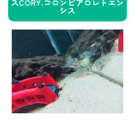
スCORY.コロンビアロレトエン
シス