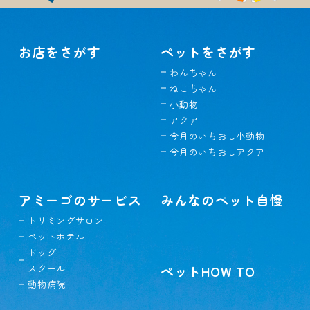
お店をさがす
ペットをさがす
わんちゃん
ねこちゃん
小動物
アクア
今月のいちおし小動物
今月のいちおしアクア
アミーゴのサービス
みんなのペット自慢
トリミングサロン
ペットホテル
ドッグ
スクール
ペットHOW TO
動物病院