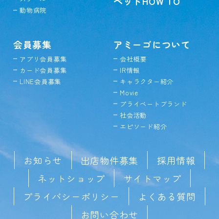
ペットHOW TO
動物病院
会員募集
アミーゴについて
アプリ会員募集
会社概要
カード会員募集
IR情報
LINE会員募集
キャラクター紹介
Movie
プライベートブランド
社会活動
エピソード紹介
お知らせ
出店物件募集
採用情報
ネットショップ
サイトマップ
プライバシーポリシー
よくある質問
お問い合わせ