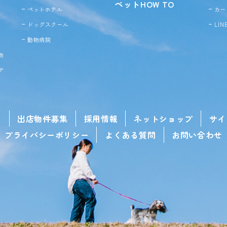
ペットHOW TO
ペットホテル
カー
ドッグ
スクール
LI
動物病院
物
ア
せ
出店物件募集
採用情報
ネットショップ
サイ
プライバシーポリシー
よくある質問
お問い合わせ