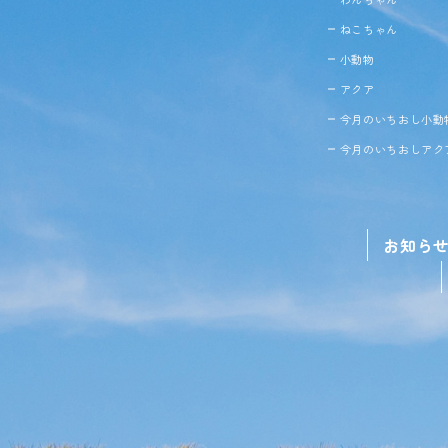
ねこちゃん
小動物
アクア
今月のいちおし小動
今月のいちおしアク
お知ら