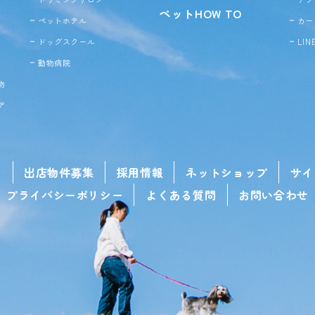
ペットHOW TO
ペットホテル
カー
ドッグ
スクール
LI
動物病院
物
ア
せ
出店物件募集
採用情報
ネットショップ
サイ
プライバシーポリシー
よくある質問
お問い合わせ