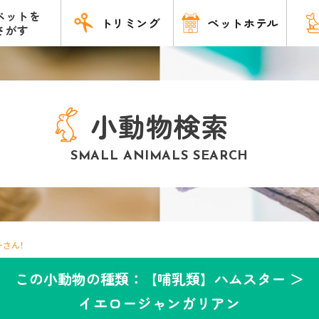
ペットを
トリミング
ペットホテル
さがす
小動物検索
SMALL ANIMALS SEARCH
さん！
この小動物の種類：【哺乳類】ハムスター ＞
イエロージャンガリアン