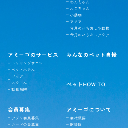
わんちゃん
ねこちゃん
小動物
アクア
今月のいちおし小動物
今月のいちおしアクア
アミーゴのサービス
みんなのペット自慢
トリミングサロン
ペットホテル
ドッグ
スクール
ペットHOW TO
動物病院
会員募集
アミーゴについて
アプリ会員募集
会社概要
カード会員募集
IR情報