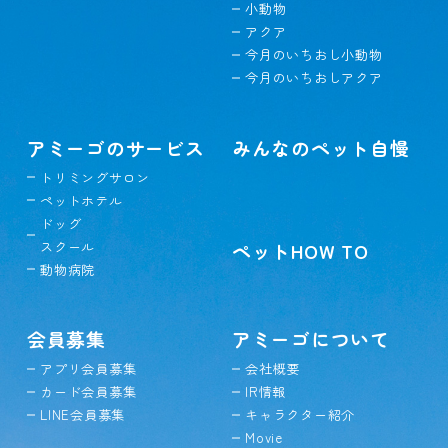
小動物
アクア
今月のいちおし小動物
今月のいちおしアクア
アミーゴのサービス
みんなのペット自慢
トリミングサロン
ペットホテル
ドッグ
スクール
ペットHOW TO
動物病院
会員募集
アミーゴについて
アプリ会員募集
会社概要
カード会員募集
IR情報
LINE会員募集
キャラクター紹介
Movie