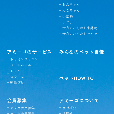
わんちゃん
ねこちゃん
小動物
アクア
今月のいちおし小動物
今月のいちおしアクア
アミーゴのサービス
みんなのペット自慢
トリミングサロン
ペットホテル
ドッグ
スクール
ペットHOW TO
動物病院
会員募集
アミーゴについて
アプリ会員募集
会社概要
カード会員募集
IR情報