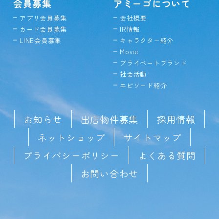
会員募集
アミーゴについて
アプリ会員募集
会社概要
カード会員募集
IR情報
LINE会員募集
キャラクター紹介
Movie
プライベートブランド
社会活動
エピソード紹介
お知らせ
出店物件募集
採用情報
ネットショップ
サイトマップ
プライバシーポリシー
よくある質問
お問い合わせ