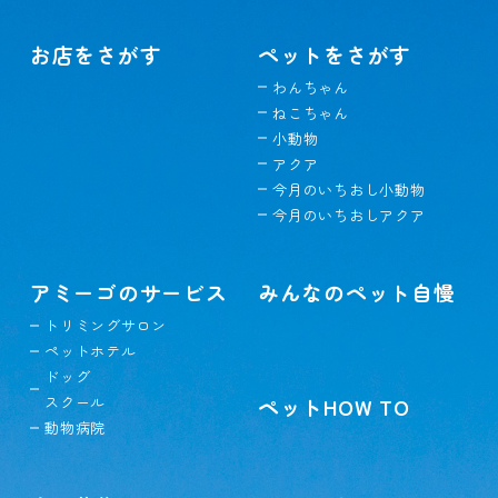
お店をさがす
ペットをさがす
わんちゃん
ねこちゃん
小動物
アクア
今月のいちおし小動物
今月のいちおしアクア
アミーゴのサービス
みんなのペット自慢
トリミングサロン
ペットホテル
ドッグ
スクール
ペットHOW TO
動物病院