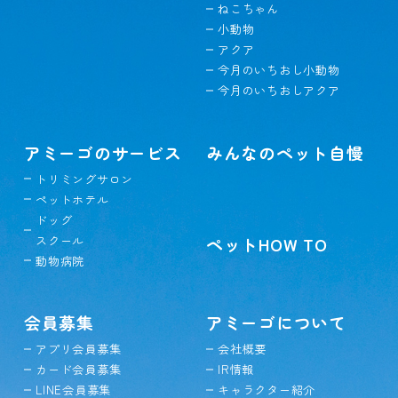
ねこちゃん
小動物
アクア
今月のいちおし小動物
今月のいちおしアクア
アミーゴのサービス
みんなのペット自慢
トリミングサロン
ペットホテル
ドッグ
スクール
ペットHOW TO
動物病院
会員募集
アミーゴについて
アプリ会員募集
会社概要
カード会員募集
IR情報
LINE会員募集
キャラクター紹介