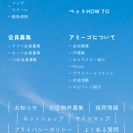
ドッグ
スクール
ペットHOW TO
動物病院
会員募集
アミーゴについて
アプリ会員募集
会社概要
カード会員募集
IR情報
LINE会員募集
キャラクター紹介
Movie
プライベートブランド
社会活動
エピソード紹介
お知らせ
出店物件募集
採用情報
ネットショップ
サイトマップ
プライバシーポリシー
よくある質問