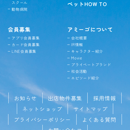
スクール
ペットHOW TO
動物病院
会員募集
アミーゴについて
アプリ会員募集
会社概要
カード会員募集
IR情報
LINE会員募集
キャラクター紹介
Movie
プライベートブランド
社会活動
エピソード紹介
お知らせ
出店物件募集
採用情報
ネットショップ
サイトマップ
プライバシーポリシー
よくある質問