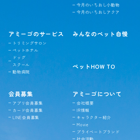
今月のいちおし小動物
今月のいちおしアクア
アミーゴのサービス
みんなのペット自慢
トリミングサロン
ペットホテル
ドッグ
スクール
ペットHOW TO
動物病院
会員募集
アミーゴについて
アプリ会員募集
会社概要
カード会員募集
IR情報
LINE会員募集
キャラクター紹介
Movie
プライベートブランド
社会活動