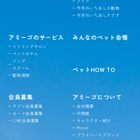
アクア
今月のいちおし小動物
今月のいちおしアクア
アミーゴのサービス
みんなのペット自慢
トリミングサロン
ペットホテル
ドッグ
スクール
ペットHOW TO
動物病院
会員募集
アミーゴについて
アプリ会員募集
会社概要
カード会員募集
IR情報
LINE会員募集
キャラクター紹介
Movie
プライベートブランド