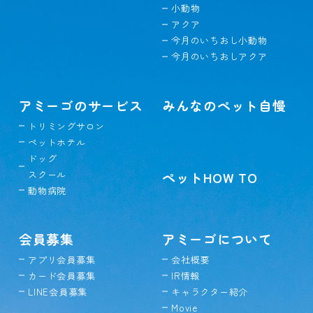
小動物
アクア
今月のいちおし小動物
今月のいちおしアクア
アミーゴのサービス
みんなのペット自慢
トリミングサロン
ペットホテル
ドッグ
スクール
ペットHOW TO
動物病院
会員募集
アミーゴについて
アプリ会員募集
会社概要
カード会員募集
IR情報
LINE会員募集
キャラクター紹介
Movie