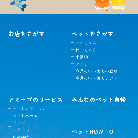
お店をさがす
ペットをさがす
わんちゃん
ねこちゃん
小動物
アクア
今月のいちおし小動物
今月のいちおしアクア
アミーゴのサービス
みんなのペット自慢
トリミングサロン
ペットホテル
ドッグ
スクール
ペットHOW TO
動物病院