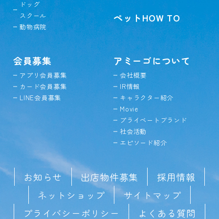
ドッグ
スクール
ペットHOW TO
動物病院
会員募集
アミーゴについて
アプリ会員募集
会社概要
カード会員募集
IR情報
LINE会員募集
キャラクター紹介
Movie
プライベートブランド
社会活動
エピソード紹介
お知らせ
出店物件募集
採用情報
ネットショップ
サイトマップ
プライバシーポリシー
よくある質問