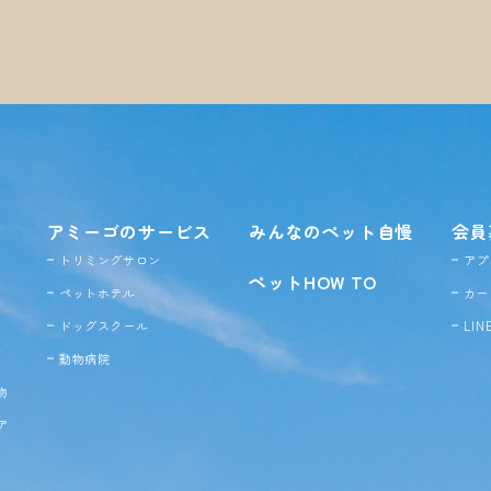
アミーゴのサービス
みんなのペット自慢
会員
トリミングサロン
アプ
ペットHOW TO
ペットホテル
カー
ドッグ
スクール
LI
動物病院
物
ア