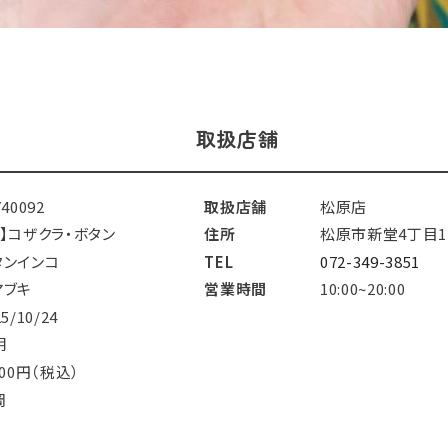
取扱店舗
740092
取扱店舗
松原店
鳥】コザクラ・ボタン
住所
松原市新堂4丁目11
タンインコ
TEL
072-349-3851
マブキ
営業時間
10:00~20:00
25/10/24
明
800円（税込）
岡