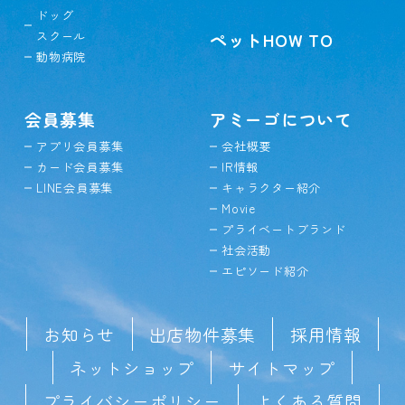
ドッグ
スクール
ペットHOW TO
動物病院
会員募集
アミーゴについて
アプリ会員募集
会社概要
カード会員募集
IR情報
LINE会員募集
キャラクター紹介
Movie
プライベートブランド
社会活動
エピソード紹介
お知らせ
出店物件募集
採用情報
ネットショップ
サイトマップ
プライバシーポリシー
よくある質問