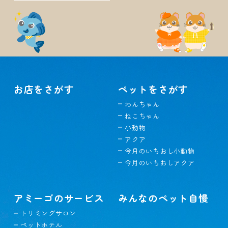
お店をさがす
ペットをさがす
わんちゃん
ねこちゃん
小動物
アクア
今月のいちおし小動物
今月のいちおしアクア
アミーゴのサービス
みんなのペット自慢
トリミングサロン
ペットホテル