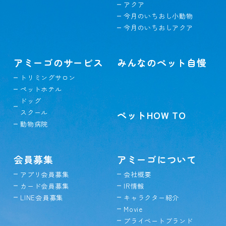
アクア
今月のいちおし小動物
今月のいちおしアクア
アミーゴのサービス
みんなのペット自慢
トリミングサロン
ペットホテル
ドッグ
スクール
ペットHOW TO
動物病院
会員募集
アミーゴについて
アプリ会員募集
会社概要
カード会員募集
IR情報
LINE会員募集
キャラクター紹介
Movie
プライベートブランド