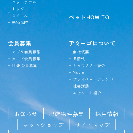
ペットホテル
ドッグ
スクール
ペットHOW TO
動物病院
会員募集
アミーゴについて
アプリ会員募集
会社概要
カード会員募集
IR情報
LINE会員募集
キャラクター紹介
Movie
プライベートブランド
社会活動
エピソード紹介
お知らせ
出店物件募集
採用情報
ネットショップ
サイトマップ