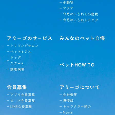
小動物
アクア
今月のいちおし小動物
今月のいちおしアクア
アミーゴのサービス
みんなのペット自慢
トリミングサロン
ペットホテル
ドッグ
スクール
ペットHOW TO
動物病院
会員募集
アミーゴについて
アプリ会員募集
会社概要
カード会員募集
IR情報
LINE会員募集
キャラクター紹介
Movie