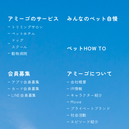
アミーゴのサービス
みんなのペット自慢
トリミングサロン
ペットホテル
ドッグ
スクール
ペットHOW TO
動物病院
会員募集
アミーゴについて
アプリ会員募集
会社概要
カード会員募集
IR情報
LINE会員募集
キャラクター紹介
Movie
プライベートブランド
社会活動
エピソード紹介