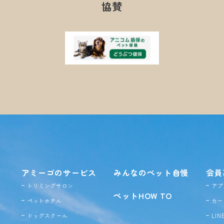
協賛
アミーゴのサービス
みんなのペット自慢
会員
トリミングサロン
アプ
ペットHOW TO
ペットホテル
カー
ドッグ
スクール
LI