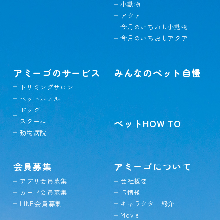
小動物
アクア
今月のいちおし小動物
今月のいちおしアクア
アミーゴのサービス
みんなのペット自慢
トリミングサロン
ペットホテル
ドッグ
スクール
ペットHOW TO
動物病院
会員募集
アミーゴについて
アプリ会員募集
会社概要
カード会員募集
IR情報
LINE会員募集
キャラクター紹介
Movie